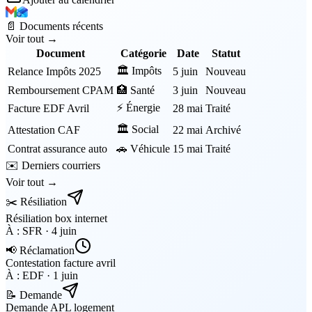
📄 Documents récents
Voir tout →
Document
Catégorie
Date
Statut
🏛️ Impôts
Relance Impôts 2025
5 juin
Nouveau
Remboursement CPAM
🏥 Santé
3 juin
Nouveau
⚡ Énergie
Facture EDF Avril
28 mai
Traité
🏛️ Social
Attestation CAF
22 mai
Archivé
Contrat assurance auto
🚗 Véhicule
15 mai
Traité
✉️ Derniers courriers
Voir tout →
✂️ Résiliation
Résiliation box internet
À :
SFR
·
4 juin
📢 Réclamation
Contestation facture avril
À :
EDF
·
1 juin
📝 Demande
Demande APL logement