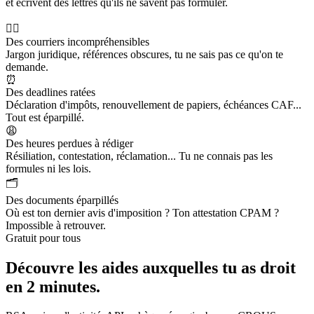
et écrivent des lettres qu'ils ne savent pas formuler.
😵‍💫
Des courriers incompréhensibles
Jargon juridique, références obscures, tu ne sais pas ce qu'on te
demande.
⏰
Des deadlines ratées
Déclaration d'impôts, renouvellement de papiers, échéances CAF...
Tout est éparpillé.
😩
Des heures perdues à rédiger
Résiliation, contestation, réclamation... Tu ne connais pas les
formules ni les lois.
🗂️
Des documents éparpillés
Où est ton dernier avis d'imposition ? Ton attestation CPAM ?
Impossible à retrouver.
Gratuit pour tous
Découvre les aides auxquelles tu as droit
en 2 minutes.