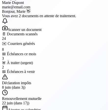
Marie Dupont
marie@email.com
Bonjour, Marie 👋
Vous avez 2 documents en attente de traitement.
Scanner un document
📄
Documents scannés
24
✉️
Courriers générés
8
📅
Échéances ce mois
3
🚨
À traiter (urgent)
2
📅 Échéances à venir
Déclaration impôts
8 juin (dans 3j)
Renouvellement mutuelle
22 juin (dans 17j)
Ajouter au calendrier