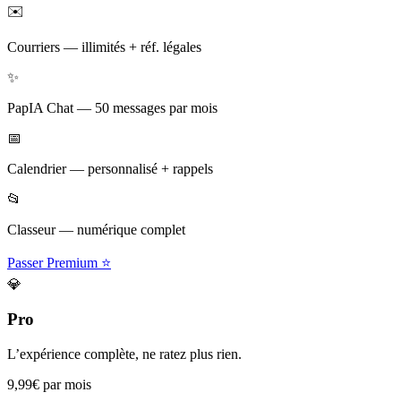
✉️
Courriers
—
illimités + réf. légales
✨
PapIA Chat
—
50 messages par mois
📅
Calendrier
—
personnalisé + rappels
📂
Classeur
—
numérique complet
Passer Premium ⭐
💎
Pro
L’expérience complète, ne ratez plus rien.
9,99€
par mois