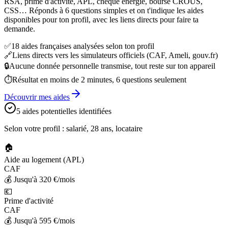
RSA, prime d'activité, APL, chèque énergie, bourse CROUS,
CSS… Réponds à 6 questions simples et on t'indique les aides
disponibles pour ton profil, avec les liens directs pour faire ta
demande.
✅
18 aides françaises analysées selon ton profil
🔗
Liens directs vers les simulateurs officiels (CAF, Ameli, gouv.fr)
🔒
Aucune donnée personnelle transmise, tout reste sur ton appareil
⏱️
Résultat en moins de 2 minutes, 6 questions seulement
Découvrir mes aides
5 aides potentielles identifiées
Selon votre profil : salarié, 28 ans, locataire
🏠
Aide au logement (APL)
CAF
💰
Jusqu'à 320 €/mois
💶
Prime d'activité
CAF
💰
Jusqu'à 595 €/mois