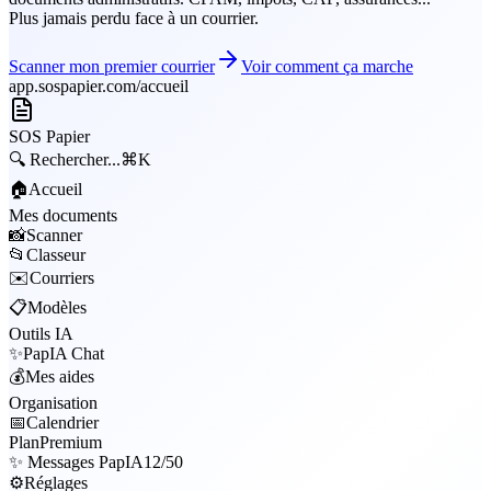
Plus jamais perdu face à un courrier.
Scanner mon premier courrier
Voir comment ça marche
app.sospapier.com/accueil
SOS
Papier
🔍
Rechercher...
⌘K
🏠
Accueil
Mes documents
📸
Scanner
📂
Classeur
✉️
Courriers
📋
Modèles
Outils IA
✨
PapIA Chat
💰
Mes aides
Organisation
📅
Calendrier
Plan
Premium
✨ Messages PapIA
12/50
⚙️
Réglages