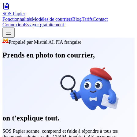
SOS
Papier
Fonctionnalités
Modèles de courriers
Blog
Tarifs
Contact
Connexion
Essayer gratuitement
Propulsé par Mistral AI, l'IA française
Prends en photo ton courrier,
on t'explique tout.
SOS Papier scanne, comprend et t'aide à répondre à tous tes
documents administratifs. CPAM, impôts, CAF, assurances...