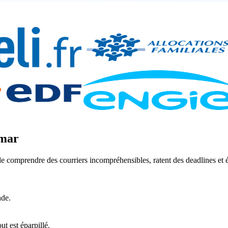
emar
 comprendre des courriers incompréhensibles, ratent des deadlines et écr
nde.
t est éparpillé.