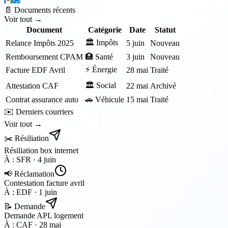
📄 Documents récents
Voir tout →
Document
Catégorie
Date
Statut
🏛️ Impôts
Relance Impôts 2025
5 juin
Nouveau
Remboursement CPAM
🏥 Santé
3 juin
Nouveau
⚡ Énergie
Facture EDF Avril
28 mai
Traité
🏛️ Social
Attestation CAF
22 mai
Archivé
Contrat assurance auto
🚗 Véhicule
15 mai
Traité
✉️ Derniers courriers
Voir tout →
✂️ Résiliation
Résiliation box internet
À :
SFR
·
4 juin
📢 Réclamation
Contestation facture avril
À :
EDF
·
1 juin
📝 Demande
Demande APL logement
À :
CAF
·
28 mai