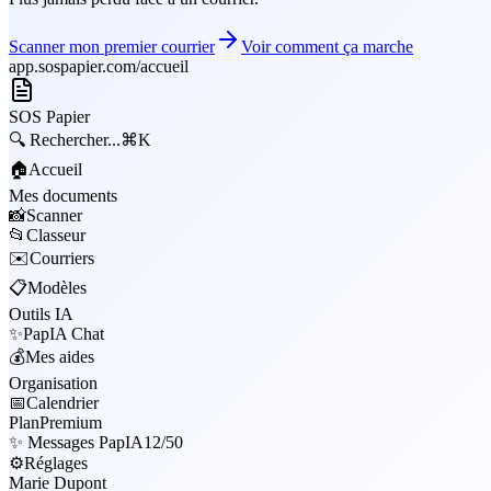
Scanner mon premier courrier
Voir comment ça marche
app.sospapier.com/accueil
SOS
Papier
🔍
Rechercher...
⌘K
🏠
Accueil
Mes documents
📸
Scanner
📂
Classeur
✉️
Courriers
📋
Modèles
Outils IA
✨
PapIA Chat
💰
Mes aides
Organisation
📅
Calendrier
Plan
Premium
✨ Messages PapIA
12/50
⚙️
Réglages
Marie Dupont