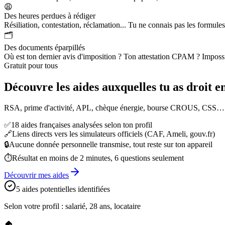
😩
Des heures perdues à rédiger
Résiliation, contestation, réclamation... Tu ne connais pas les formules 
🗂️
Des documents éparpillés
Où est ton dernier avis d'imposition ? Ton attestation CPAM ? Impossi
Gratuit pour tous
Découvre les aides auxquelles tu as droit e
RSA, prime d'activité, APL, chèque énergie, bourse CROUS, CSS… Répon
✅
18 aides françaises analysées selon ton profil
🔗
Liens directs vers les simulateurs officiels (CAF, Ameli, gouv.fr)
🔒
Aucune donnée personnelle transmise, tout reste sur ton appareil
⏱️
Résultat en moins de 2 minutes, 6 questions seulement
Découvrir mes aides
5 aides potentielles identifiées
Selon votre profil : salarié, 28 ans, locataire
🏠