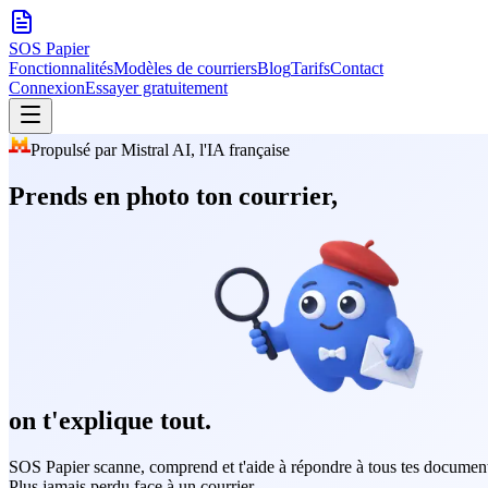
SOS
Papier
Fonctionnalités
Modèles de courriers
Blog
Tarifs
Contact
Connexion
Essayer gratuitement
Propulsé par Mistral AI, l'IA française
Prends en photo ton courrier,
on t'explique tout.
SOS Papier scanne, comprend et t'aide à répondre à tous tes documen
Plus jamais perdu face à un courrier.