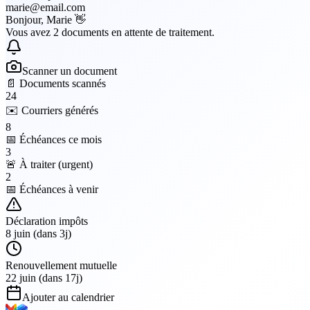
marie@email.com
Bonjour, Marie 👋
Vous avez 2 documents en attente de traitement.
Scanner un document
📄
Documents scannés
24
✉️
Courriers générés
8
📅
Échéances ce mois
3
🚨
À traiter (urgent)
2
📅 Échéances à venir
Déclaration impôts
8 juin (dans 3j)
Renouvellement mutuelle
22 juin (dans 17j)
Ajouter au calendrier